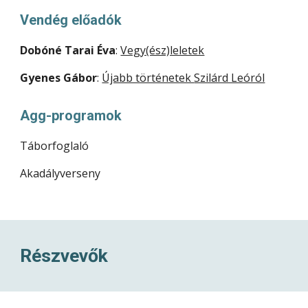
Vendég előadók
Dobóné Tarai Éva
:
Vegy(ész)leletek
Gyenes Gábor
:
Újabb történetek
Szilárd Leóról
Agg-programok
Táborfoglaló
Akadályverseny
Részvevők