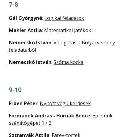
7-8
Gál Györgyné
: 
Logikai feladatok
Mahler Attila
: Matematikai játékok
Nemecskó István
: 
Válogatás a Bolyai verseny 
feladataiból
Nemecskó István
: 
Szóma kocka
9-10
Erben Péter
: 
Nyitott végű kérdések
Formanek András - Hornák Bence
: 
Építsünk 
számítógépet 1
 / 
2
Sztranyák Attila
: 
Farey-törtek