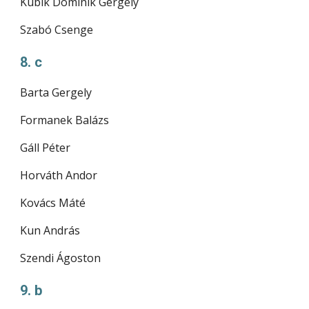
Kubik Dominik Gergely
Szabó Csenge
8. c
Barta Gergely
Formanek Balázs
Gáll Péter
Horváth Andor
Kovács Máté
Kun András
Szendi Ágoston
9. b